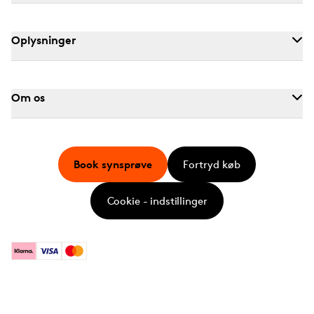
Oplysninger
Om os
Book synsprøve
Fortryd køb
Cookie - indstillinger
Klarna
Visa
Mastercard