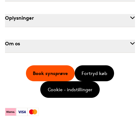
Oplysninger
Om os
Book synsprøve
Fortryd køb
Cookie - indstillinger
Klarna
Visa
Mastercard