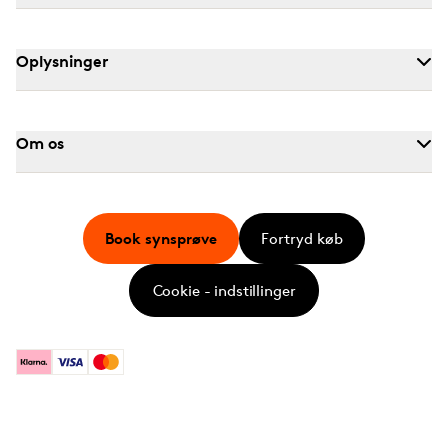
Oplysninger
Om os
Book synsprøve
Fortryd køb
Cookie - indstillinger
Klarna
Visa
Mastercard