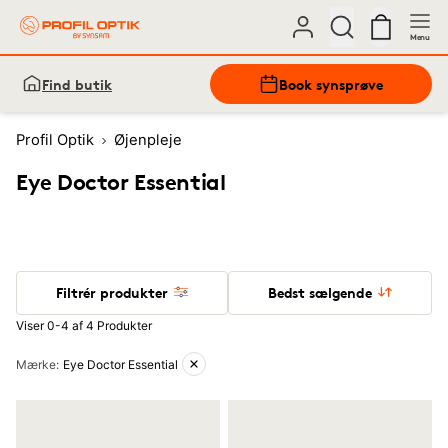
Menu
Find butik
Book synsprøve
Profil Optik
Øjenpleje
Eye Doctor Essential
Filtrér produkter
Bedst sælgende
Viser 0-4 af 4 Produkter
Aktive filtre
Mærke
:
Eye Doctor Essential