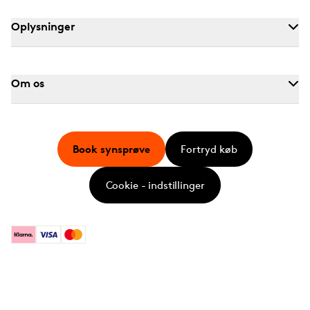
Oplysninger
Om os
Book synsprøve
Fortryd køb
Cookie - indstillinger
Klarna
Visa
Mastercard