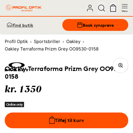
Menu
Find butik
Book synsprøve
Profil Optik
Sportsbriller
Oakley
Oakley Terraforma Prizm Grey OO9530-0158
Oakley Terraforma Prizm Grey OO9530-
0158
kr. 1350
Online only
Tilføj til kurv