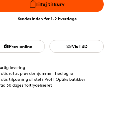
Tilføj til kurv
Sendes inden for 1-2 hverdage
Prøv online
Vis i 3D
urtig levering
ratis retur, prøv derhjemme i fred og ro
ratis tilpasning af stel i Profil Optiks butikker
ltid 30 dages fortrydelsesret