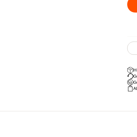
H
G
G
A