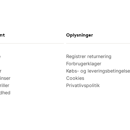
nt
Oplysninger
e
Registrer returnering
Forbrugerklager
r
Købs- og leveringsbetingelse
inser
Cookies
iller
Privatlivspolitik
ndhed