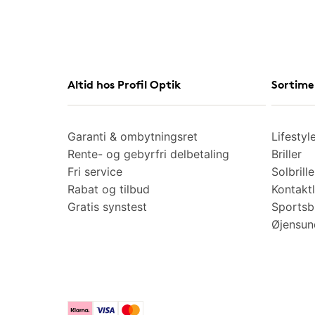
Altid hos Profil Optik
Sortime
Garanti & ombytningsret
Lifestyl
Rente- og gebyrfri delbetaling
Briller
Fri service
Solbrille
Rabat og tilbud
Kontaktl
Gratis synstest
Sportsbr
Øjensu
Klarna
Visa
Mastercard