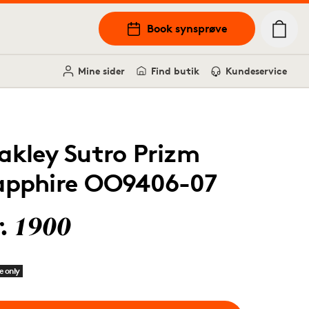
Book synsprøve
Mine sider
Find butik
Kundeservice
akley Sutro Prizm
apphire OO9406-07
r. 1900
e only