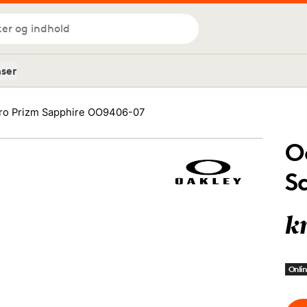
ker og indhold
nser
tro Prizm Sapphire OO9406-07
O
S
k
Onlin