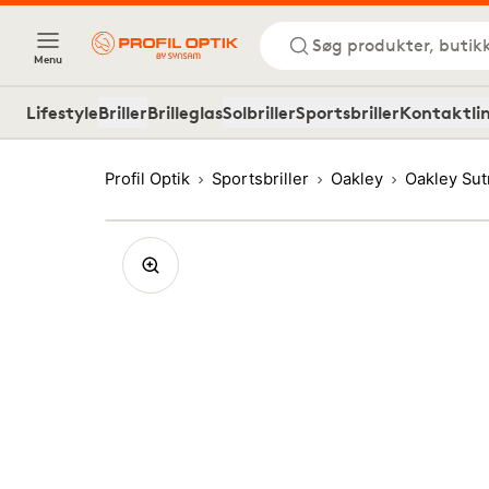
Søg produkter, butik
Menu
Lifestyle
Briller
Brilleglas
Solbriller
Sportsbriller
Kontaktli
Profil Optik
Sportsbriller
Oakley
Oakley Su