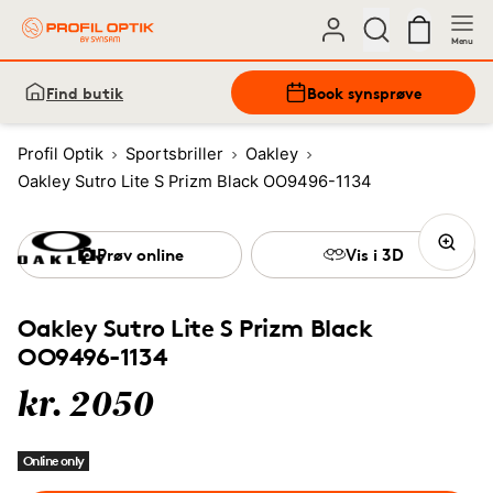
Menu
Find butik
Book synsprøve
Profil Optik
Sportsbriller
Oakley
Oakley Sutro Lite S Prizm Black OO9496-1134
Prøv online
Vis i 3D
Oakley Sutro Lite S Prizm Black
OO9496-1134
kr. 2050
Online only