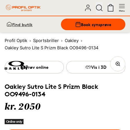
Menu
Find butik
Book synsprøve
Profil Optik
Sportsbriller
Oakley
Oakley Sutro Lite S Prizm Black OO9496-0134
Prøv online
Vis i 3D
Oakley Sutro Lite S Prizm Black
OO9496-0134
kr. 2050
Online only