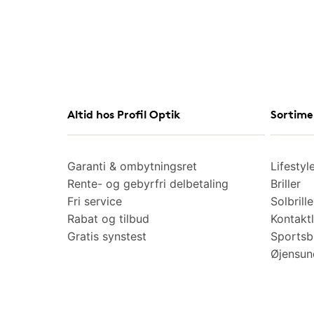
Altid hos Profil Optik
Sortime
Garanti & ombytningsret
Lifestyl
Rente- og gebyrfri delbetaling
Briller
Fri service
Solbrille
Rabat og tilbud
Kontaktl
Gratis synstest
Sportsbr
Øjensu