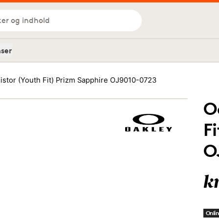
ker og indhold
nser
istor (Youth Fit) Prizm Sapphire OJ9010-0723
O
F
O
k
Onlin