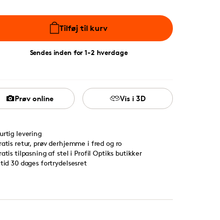
Tilføj til kurv
Sendes inden for 1-2 hverdage
Prøv online
Vis i 3D
urtig levering
ratis retur, prøv derhjemme i fred og ro
ratis tilpasning af stel i Profil Optiks butikker
ltid 30 dages fortrydelsesret