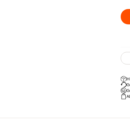
H
G
G
A