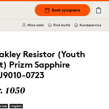
Book synsprøve
Mine sider
Find butik
Kundeservice
akley Resistor (Youth
it) Prizm Sapphire
J9010-0723
r. 1050
e only
Ungdom