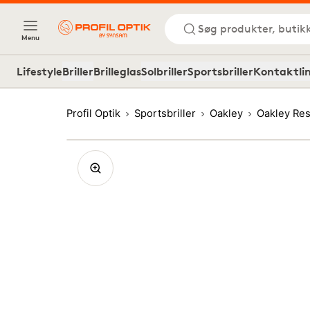
Søg produkter, butik
Menu
Lifestyle
Briller
Brilleglas
Solbriller
Sportsbriller
Kontaktli
Profil Optik
Sportsbriller
Oakley
Oakley Res