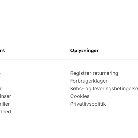
nt
Oplysninger
e
Registrer returnering
Forbrugerklager
r
Købs- og leveringsbetingelse
inser
Cookies
iller
Privatlivspolitik
ndhed