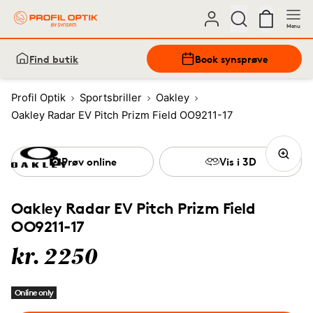
Menu
Find butik
Book synsprøve
Profil Optik
Sportsbriller
Oakley
Oakley Radar EV Pitch Prizm Field OO9211-17
Prøv online
Vis i 3D
Oakley Radar EV Pitch Prizm Field
OO9211-17
kr. 2250
Online only