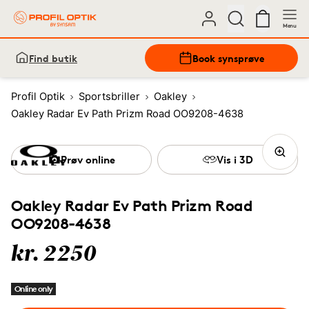
Menu
Find butik
Book synsprøve
Profil Optik
Sportsbriller
Oakley
Oakley Radar Ev Path Prizm Road OO9208-4638
Prøv online
Vis i 3D
Oakley Radar Ev Path Prizm Road
OO9208-4638
kr. 2250
Online only