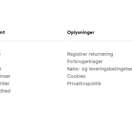
nt
Oplysninger
e
Registrer returnering
Forbrugerklager
r
Købs- og leveringsbetingelse
inser
Cookies
iller
Privatlivspolitik
ndhed