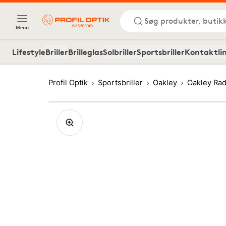
Søg produkter, butik
Menu
Lifestyle
Briller
Brilleglas
Solbriller
Sportsbriller
Kontaktli
Profil Optik
Sportsbriller
Oakley
Oakley Ra