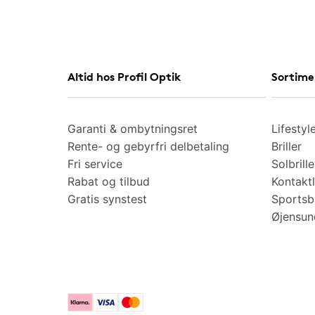
Altid hos Profil Optik
Sortime
Garanti & ombytningsret
Lifestyl
Rente- og gebyrfri delbetaling
Briller
Fri service
Solbrille
Rabat og tilbud
Kontaktl
Gratis synstest
Sportsbr
Øjensu
Klarna
Visa
Mastercard