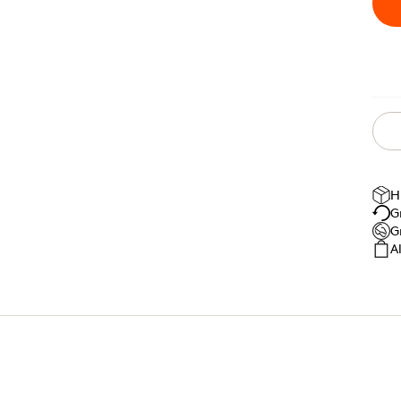
H
G
G
A