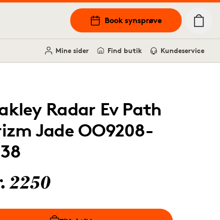
Book synsprøve
Mine sider
Find butik
Kundeservice
akley Radar Ev Path
rizm Jade OO9208-
138
r. 2250