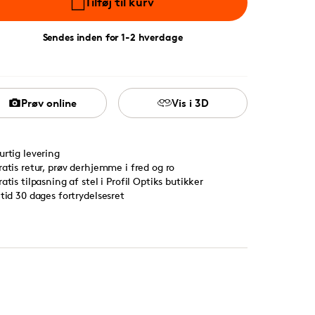
Tilføj til kurv
Sendes inden for 1-2 hverdage
Prøv online
Vis i 3D
urtig levering
ratis retur, prøv derhjemme i fred og ro
ratis tilpasning af stel i Profil Optiks butikker
ltid 30 dages fortrydelsesret