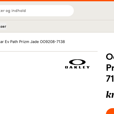
ker og indhold
nser
dar Ev Path Prizm Jade OO9208-7138
O
P
7
k