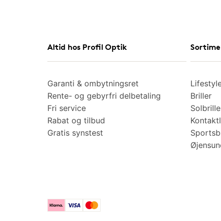
Altid hos Profil Optik
Sortime
Garanti & ombytningsret
Lifestyl
Rente- og gebyrfri delbetaling
Briller
Fri service
Solbrille
Rabat og tilbud
Kontaktl
Gratis synstest
Sportsbr
Øjensu
Klarna
Visa
Mastercard