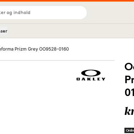
ker og indhold
nser
oforma Prizm Grey OO9528-0160
O
P
0
k
Onlin