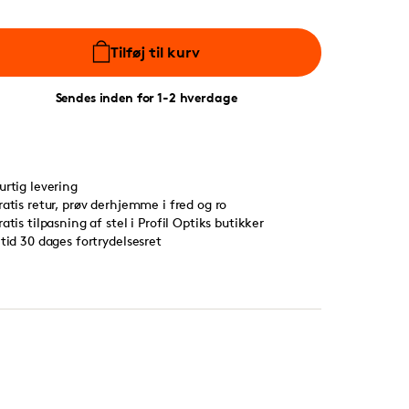
Tilføj til kurv
Sendes inden for 1-2 hverdage
urtig levering
ratis retur, prøv derhjemme i fred og ro
ratis tilpasning af stel i Profil Optiks butikker
ltid 30 dages fortrydelsesret