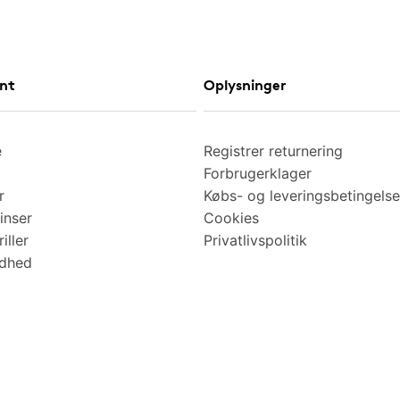
nt
Oplysninger
e
Registrer returnering
Forbrugerklager
r
Købs- og leveringsbetingelse
inser
Cookies
iller
Privatlivspolitik
ndhed