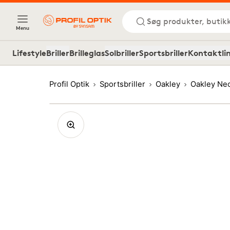
Søg produkter, butik
Menu
Lifestyle
Briller
Brilleglas
Solbriller
Sportsbriller
Kontaktli
Profil Optik
Sportsbriller
Oakley
Oakley Ne