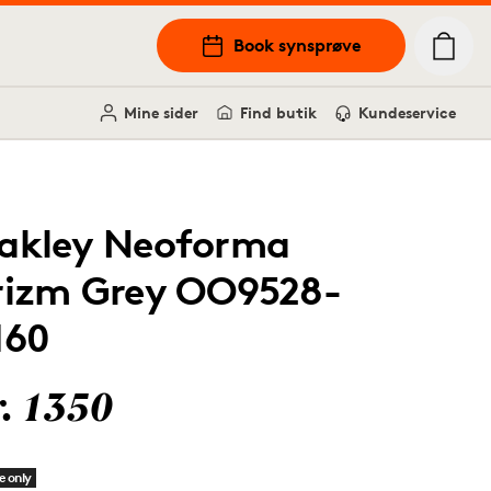
Book synsprøve
Mine sider
Find butik
Kundeservice
akley Neoforma
rizm Grey OO9528-
160
r. 1350
e only