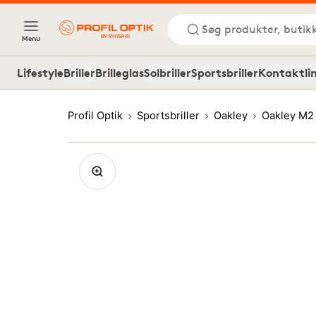
Søg produkter, butik
Menu
Lifestyle
Briller
Brilleglas
Solbriller
Sportsbriller
Kontaktli
Profil Optik
Sportsbriller
Oakley
Oakley M2