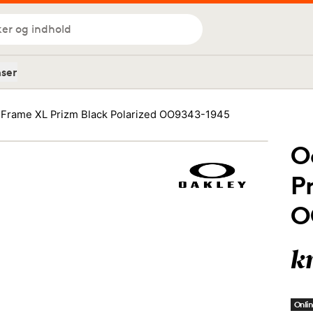
ker og indhold
nser
 Frame XL Prizm Black Polarized OO9343-1945
O
P
O
k
Onlin