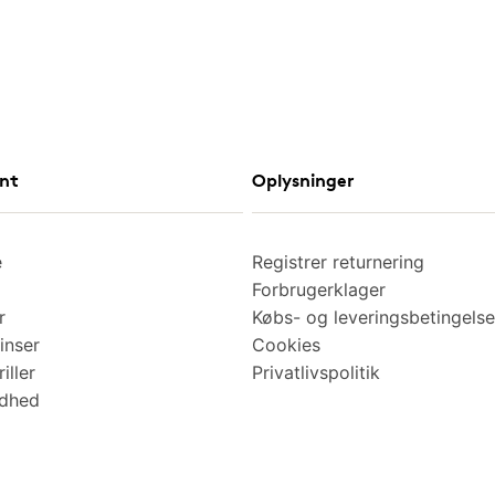
nt
Oplysninger
e
Registrer returnering
Forbrugerklager
r
Købs- og leveringsbetingelse
inser
Cookies
iller
Privatlivspolitik
ndhed