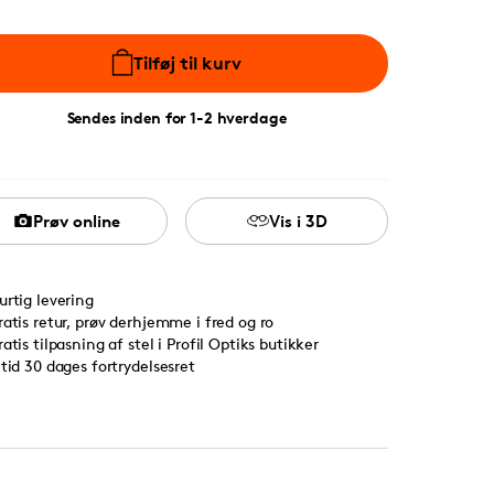
Tilføj til kurv
Sendes inden for 1-2 hverdage
Prøv online
Vis i 3D
urtig levering
ratis retur, prøv derhjemme i fred og ro
ratis tilpasning af stel i Profil Optiks butikker
ltid 30 dages fortrydelsesret