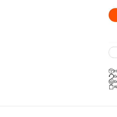
H
G
G
A