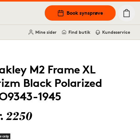
Book synsprøve
Mine sider
Find butik
Kundeservice
akley M2 Frame XL
rizm Black Polarized
O9343-1945
r. 2250
e only