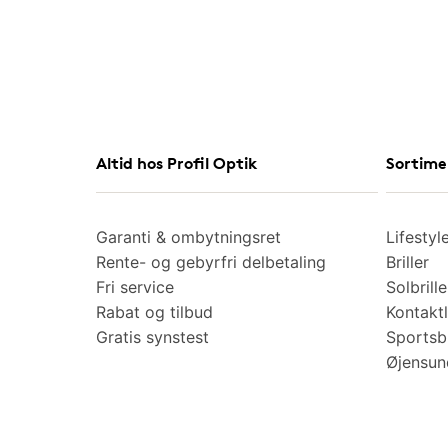
Altid hos Profil Optik
Sortime
Garanti & ombytningsret
Lifestyl
Rente- og gebyrfri delbetaling
Briller
Fri service
Solbrille
Rabat og tilbud
Kontaktl
Gratis synstest
Sportsbr
Øjensu