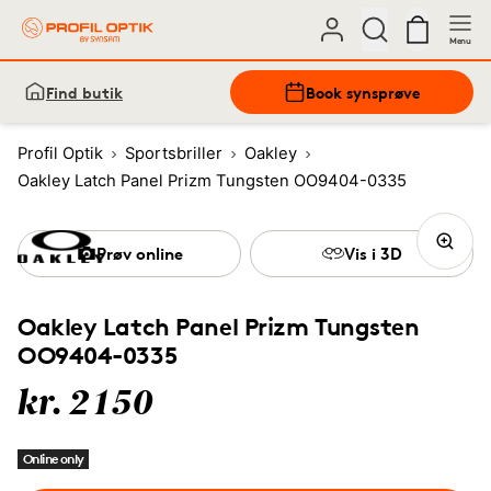
Menu
Find butik
Book synsprøve
Profil Optik
Sportsbriller
Oakley
Oakley Latch Panel Prizm Tungsten OO9404-0335
Prøv online
Vis i 3D
Oakley Latch Panel Prizm Tungsten
OO9404-0335
kr. 2150
Online only