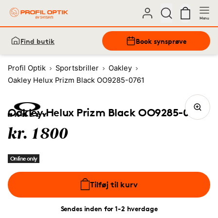
Menu
Find butik
Book synsprøve
Profil Optik
Sportsbriller
Oakley
Oakley Helux Prizm Black OO9285-0761
Oakley Helux Prizm Black OO9285-0761
kr. 1800
Online only
Tilføj til kurv
Sendes inden for 1-2 hverdage