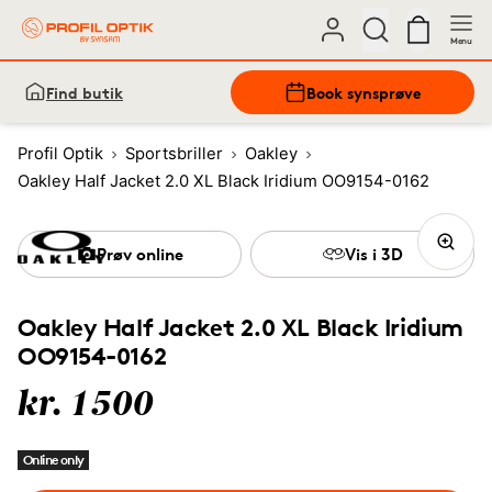
Menu
Find butik
Book synsprøve
Profil Optik
Sportsbriller
Oakley
Oakley Half Jacket 2.0 XL Black Iridium OO9154-0162
Prøv online
Vis i 3D
Oakley Half Jacket 2.0 XL Black Iridium
OO9154-0162
kr. 1500
Online only