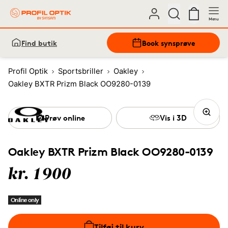
Menu
Find butik
Book synsprøve
Profil Optik
Sportsbriller
Oakley
Oakley BXTR Prizm Black OO9280-0139
Prøv online
Vis i 3D
Oakley BXTR Prizm Black OO9280-0139
kr. 1900
Online only
Tilføj til kurv