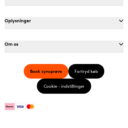
Oplysninger
Om os
Book synsprøve
Fortryd køb
Cookie - indstillinger
Klarna
Visa
Mastercard