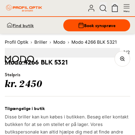
Menu
Find butik
Book synsprøve
Profil Optik
Briller
Modo
Modo 4266 BLK 5321
Bille
2
/
2
Image
1
Image
(Current image)
2
Modo 4266 BLK 5321
Stelpris
kr. 2450
Tilgængelige i butik
Disse briller kan kun købes i butikken. Besøg eller kontakt
butikken for at se om stellet er på lager. Vores
butikspersonale kan altid hjælpe dig med at finde andre