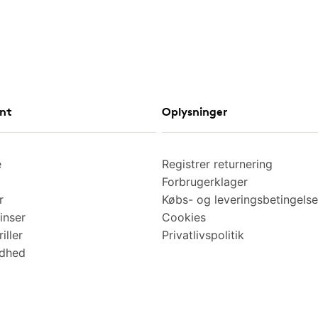
nt
Oplysninger
e
Registrer returnering
Forbrugerklager
r
Købs- og leveringsbetingelse
inser
Cookies
iller
Privatlivspolitik
ndhed