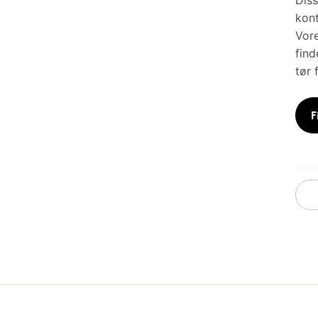
Diss
kont
Vore
find
tør 
F