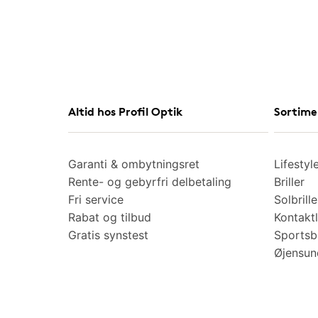
Altid hos Profil Optik
Sortime
Garanti & ombytningsret
Lifestyl
Rente- og gebyrfri delbetaling
Briller
Fri service
Solbrille
Rabat og tilbud
Kontaktl
Gratis synstest
Sportsbr
Øjensu