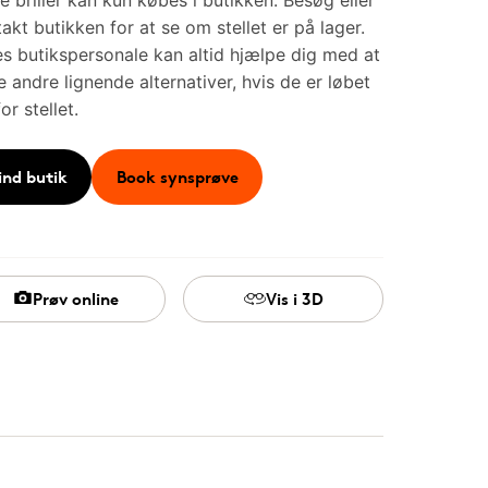
e briller kan kun købes i butikken. Besøg eller
akt butikken for at se om stellet er på lager.
s butikspersonale kan altid hjælpe dig med at
e andre lignende alternativer, hvis de er løbet
for stellet.
ind butik
Book synsprøve
Prøv online
Vis i 3D