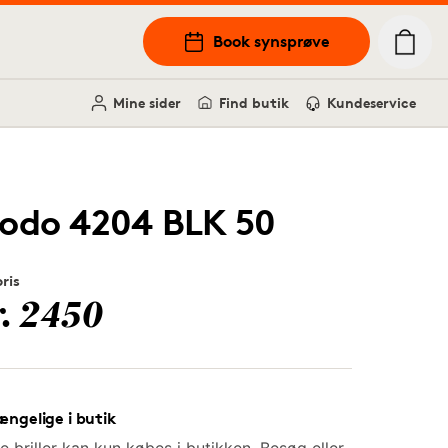
Book synsprøve
Mine sider
Find butik
Kundeservice
odo 4204 BLK 50
pris
r. 2450
ængelige i butik