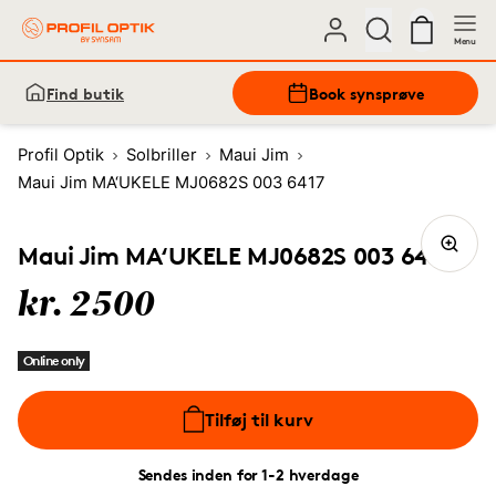
Menu
Find butik
Book synsprøve
Profil Optik
Solbriller
Maui Jim
Maui Jim MA‘UKELE MJ0682S 003 6417
Maui Jim MA‘UKELE MJ0682S 003 6417
kr. 2500
Online only
Tilføj til kurv
Sendes inden for 1-2 hverdage