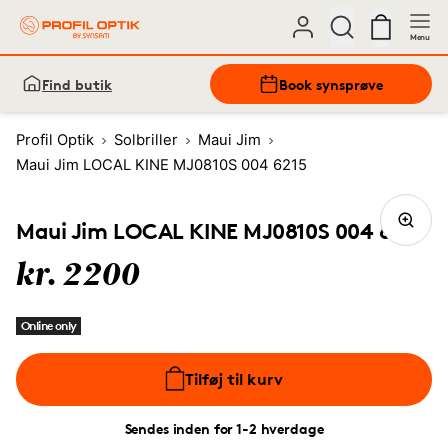
Menu
Find butik
Book synsprøve
Profil Optik
Solbriller
Maui Jim
Maui Jim LOCAL KINE MJ0810S 004 6215
Maui Jim LOCAL KINE MJ0810S 004 6215
kr. 2200
Online only
Tilføj til kurv
Sendes inden for 1-2 hverdage