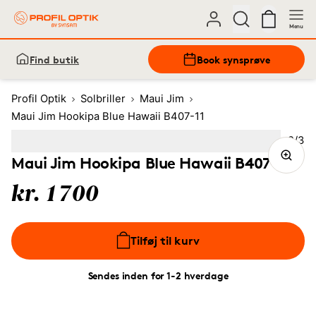
Menu
Find butik
Book synsprøve
Profil Optik
Solbriller
Maui Jim
Maui Jim Hookipa Blue Hawaii B407-11
Bille
2
/
3
Image
1
Image
(Current image)
2
Image
3
Maui Jim Hookipa Blue Hawaii B407-11
kr. 1700
Tilføj til kurv
Sendes inden for 1-2 hverdage