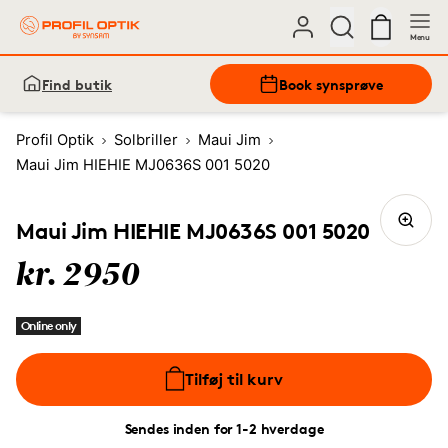
Menu
Find butik
Book synsprøve
Profil Optik
Solbriller
Maui Jim
Maui Jim HIEHIE MJ0636S 001 5020
Maui Jim HIEHIE MJ0636S 001 5020
kr. 2950
Online only
Tilføj til kurv
Sendes inden for 1-2 hverdage