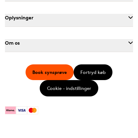
Oplysninger
Om os
Book synsprøve
Fortryd køb
Cookie - indstillinger
Klarna
Visa
Mastercard