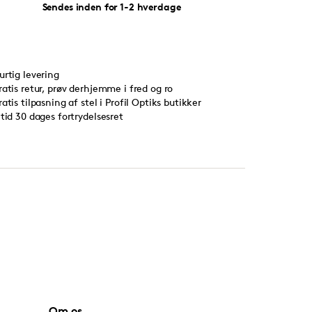
Sendes inden for 1-2 hverdage
urtig levering
ratis retur, prøv derhjemme i fred og ro
ratis tilpasning af stel i Profil Optiks butikker
ltid 30 dages fortrydelsesret
Om os