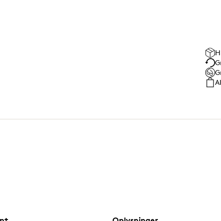
H
G
G
A
nt
Oplysninger