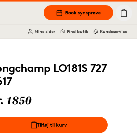
Book synsprøve
Mine sider
Find butik
Kundeservice
ongchamp LO181S 727
617
r. 1850
Tilføj til kurv