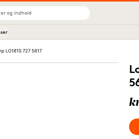
ker og indhold
nser
p LO181S 727 5617
L
5
k