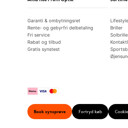
Garanti & ombytningsret
Lifestyl
Rente- og gebyrfri delbetaling
Briller
Fri service
Solbrille
Rabat og tilbud
Kontaktl
Gratis synstest
Sportsbr
Øjensu
Klarna
Visa
Mastercard
Book synsprøve
Fortryd køb
Cookie 