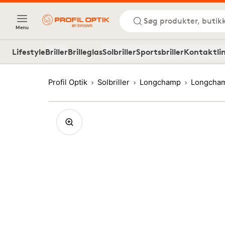
Søg produkter, butik
Menu
Lifestyle
Briller
Brilleglas
Solbriller
Sportsbriller
Kontaktli
Profil Optik
Solbriller
Longchamp
Longcham