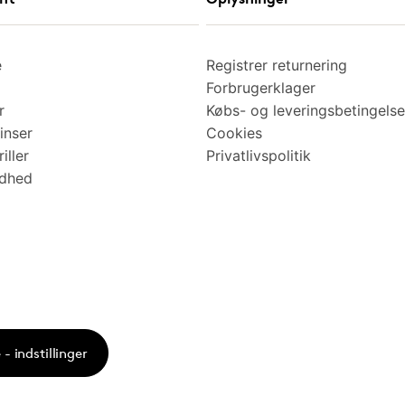
e
Registrer returnering
Forbrugerklager
r
Købs- og leveringsbetingelse
inser
Cookies
iller
Privatlivspolitik
ndhed
- indstillinger