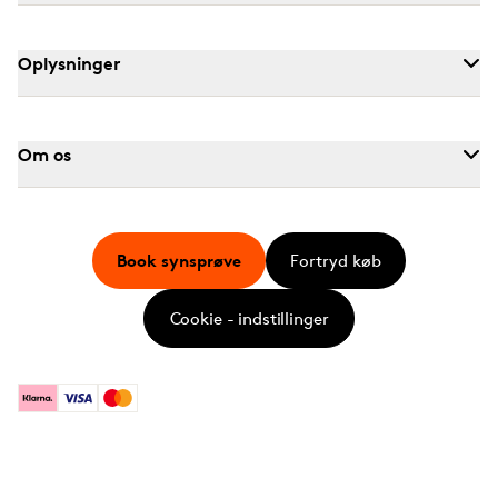
Oplysninger
Om os
Book synsprøve
Fortryd køb
Cookie - indstillinger
Klarna
Visa
Mastercard