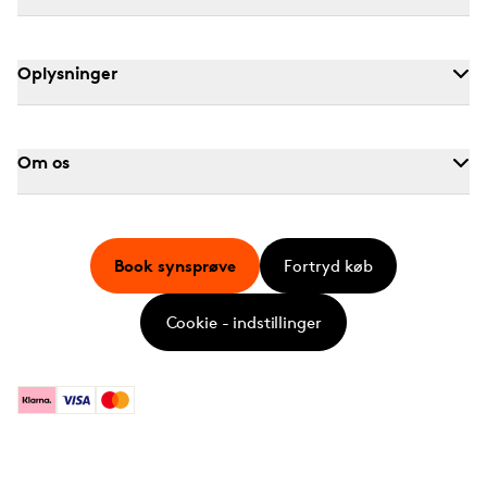
Oplysninger
Om os
Book synsprøve
Fortryd køb
Cookie - indstillinger
Klarna
Visa
Mastercard