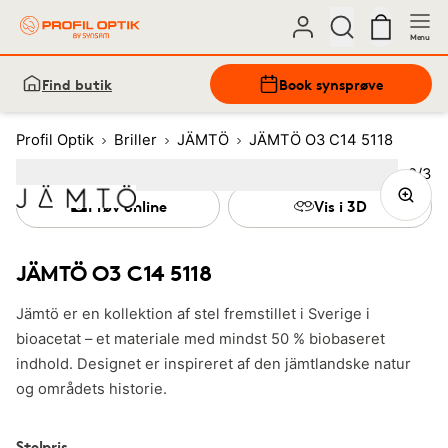
Menu
Find butik
Book synsprøve
Profil Optik
Briller
JÄMTÖ
JÄMTÖ O3 C14 5118
Bille
2
/
3
Image
1
Image
(Current image)
2
Image
3
Prøv online
Vis i 3D
JÄMTÖ O3 C14 5118
Jämtö er en kollektion af stel fremstillet i Sverige i
bioacetat – et materiale med mindst 50 % biobaseret
indhold. Designet er inspireret af den jämtlandske natur
og områdets historie.
Stelpris