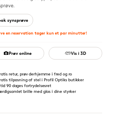
sprøve.
ook synsprøve
ave en reservation tager kun et par minutter!
Prøv online
Vis i 3D
ratis retur, prøv derhjemme i fred og ro
ratis tilpasning af stel i Profil Optiks butikker
ltid 90 dages fortrydelsesret
ærdigsamlet brille med glas i dine styrker