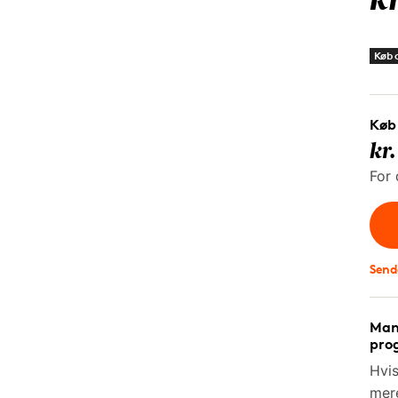
k
Køb o
Køb
kr
For 
Send
Mang
prog
Hvis
mer