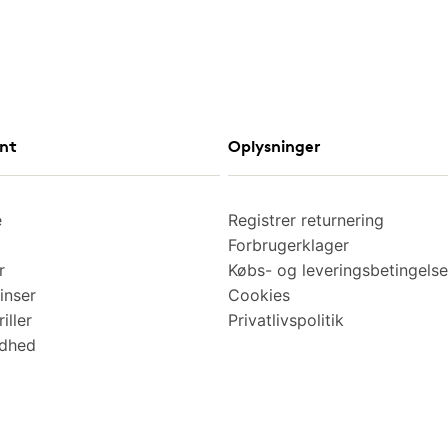
nt
Oplysninger
e
Registrer returnering
Forbrugerklager
r
Købs- og leveringsbetingelse
inser
Cookies
iller
Privatlivspolitik
ndhed