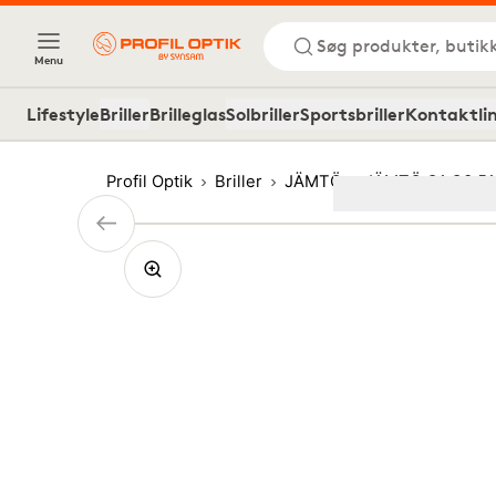
Søg produkter, butik
Menu
Lifestyle
Briller
Brilleglas
Solbriller
Sportsbriller
Kontaktli
Profil Optik
Briller
JÄMTÖ
JÄMTÖ O1 C3 51
Image
1