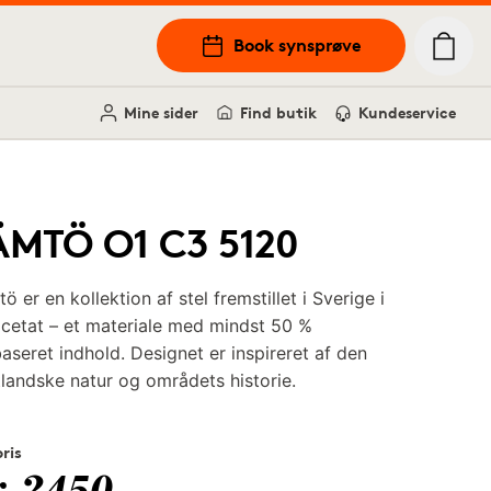
Book synsprøve
Mine sider
Find butik
Kundeservice
ÄMTÖ O1 C3 5120
ö er en kollektion af stel fremstillet i Sverige i
cetat – et materiale med mindst 50 %
aseret indhold. Designet er inspireret af den
landske natur og områdets historie.
pris