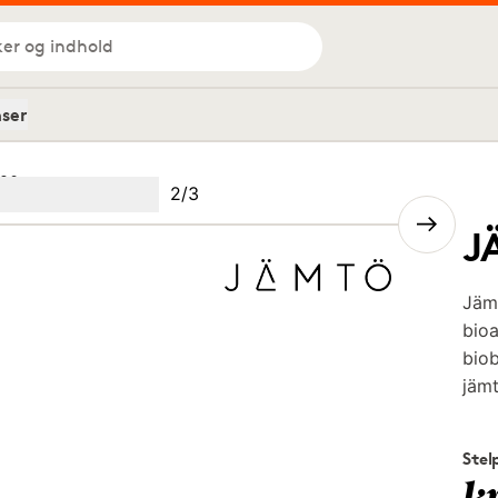
ker og indhold
nser
20
Billede
2
/
3
Image
(Current image)
2
Image
3
J
Jämt
bioa
biob
jämt
Stel