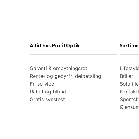
Altid hos Profil Optik
Sortime
Garanti & ombytningsret
Lifestyl
Rente- og gebyrfri delbetaling
Briller
Fri service
Solbrille
Rabat og tilbud
Kontaktl
Gratis synstest
Sportsbr
Øjensu