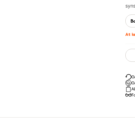
syn
B
At l
G
G
A
F