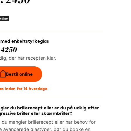
r. 2450
nline
 med enkeltstyrkeglas
. 4250
dig, der har recepten klar.
Bestil online
es inden for 14 hverdage
ler du brillerecept eller er du på udkig efter
ressive briller eller skærmbriller?
 du mangler brillerecept eller har behov for
e avancerede glastyper, bør du booke en