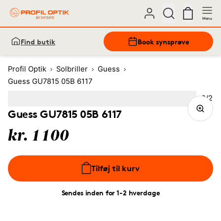
Menu
Find butik
Book synsprøve
Profil Optik
Solbriller
Guess
Guess GU7815 05B 6117
Bille
2
/
2
Image
1
Image
(Current image)
2
Guess GU7815 05B 6117
kr. 1100
Tilføj til kurv
Sendes inden for 1-2 hverdage