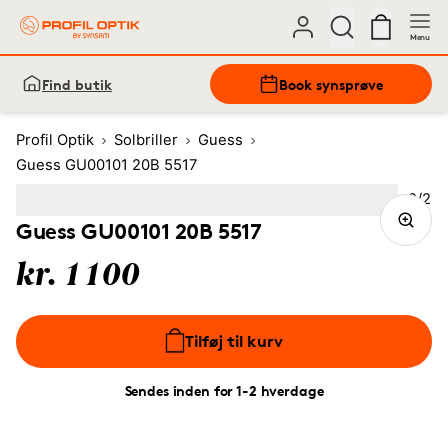
Menu
Find butik
Book synsprøve
Profil Optik
Solbriller
Guess
Guess GU00101 20B 5517
Bille
2
/
2
Image
1
Image
(Current image)
2
Guess GU00101 20B 5517
kr. 1100
Tilføj til kurv
Sendes inden for 1-2 hverdage