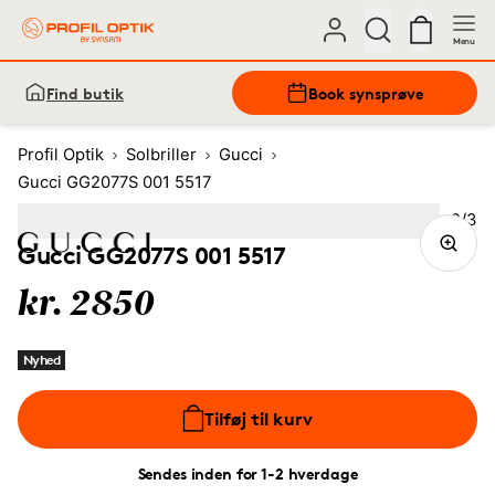
Menu
Find butik
Book synsprøve
Profil Optik
Solbriller
Gucci
Gucci GG2077S 001 5517
Bille
2
/
3
Image
1
Image
(Current image)
2
Image
3
Gucci GG2077S 001 5517
kr. 2850
Nyhed
Tilføj til kurv
Sendes inden for 1-2 hverdage