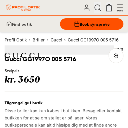
Menu
Find butik
Book synsprøve
Profil Optik
Briller
Gucci
Gucci GG1997O 005 5716
Bille
2
/
3
Image
1
Image
(Current image)
2
Image
3
Gucci GG1997O 005 5716
Stelpris
kr. 3650
Tilgængelige i butik
Disse briller kan kun købes i butikken. Besøg eller kontakt
butikken for at se om stellet er på lager. Vores
butikspersonale kan altid hjælpe dig med at finde andre