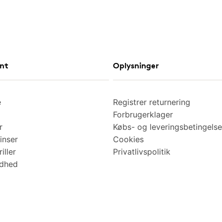
nt
Oplysninger
e
Registrer returnering
Forbrugerklager
r
Købs- og leveringsbetingelse
inser
Cookies
iller
Privatlivspolitik
ndhed