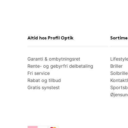
Altid hos Profil Optik
Sortime
Garanti & ombytningsret
Lifestyl
Rente- og gebyrfri delbetaling
Briller
Fri service
Solbrille
Rabat og tilbud
Kontaktl
Gratis synstest
Sportsbr
Øjensu