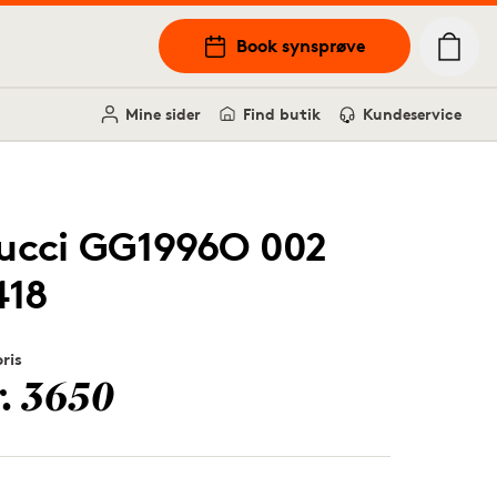
Book synsprøve
Mine sider
Find butik
Kundeservice
ucci GG1996O 002
418
pris
r. 3650