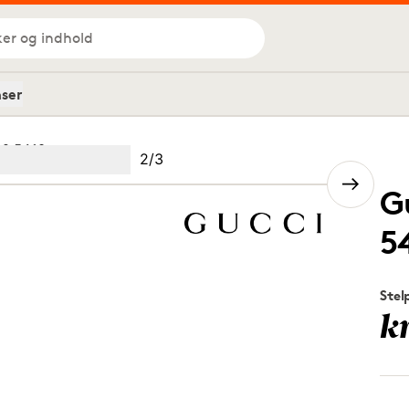
ker og indhold
nser
02 5418
Billede
2
/
3
Image
(Current image)
2
Image
3
G
5
Stel
k