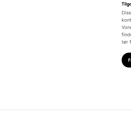
Tilg
Diss
kont
Vore
find
tør 
F