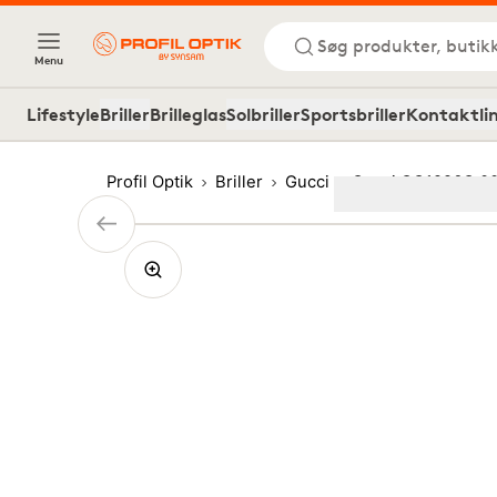
Søg produkter, butik
Menu
Lifestyle
Briller
Brilleglas
Solbriller
Sportsbriller
Kontaktli
Profil Optik
Briller
Gucci
Gucci GG1996O 0
Image
1