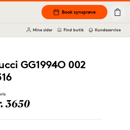
Book synsprøve
Mine sider
Find butik
Kundeservice
ucci GG1994O 002
316
pris
r. 3650