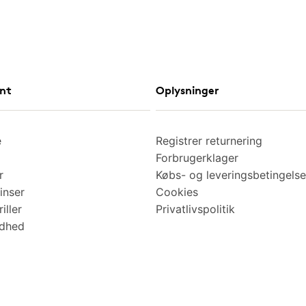
nt
Oplysninger
e
Registrer returnering
Forbrugerklager
r
Købs- og leveringsbetingelse
inser
Cookies
iller
Privatlivspolitik
ndhed