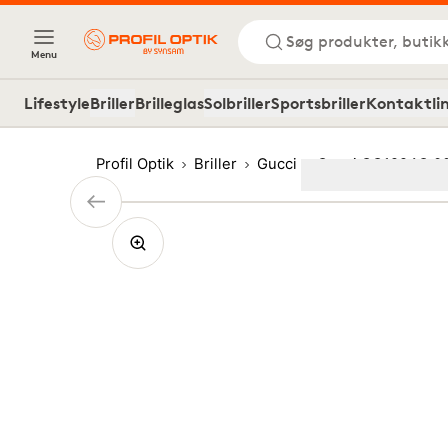
Søg produkter, butik
Menu
Lifestyle
Briller
Brilleglas
Solbriller
Sportsbriller
Kontaktli
Profil Optik
Briller
Gucci
Gucci GG1994O 0
Image
1