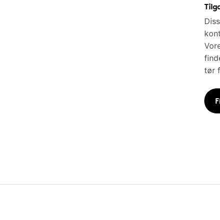
Tilg
Diss
kont
Vore
find
tør 
F