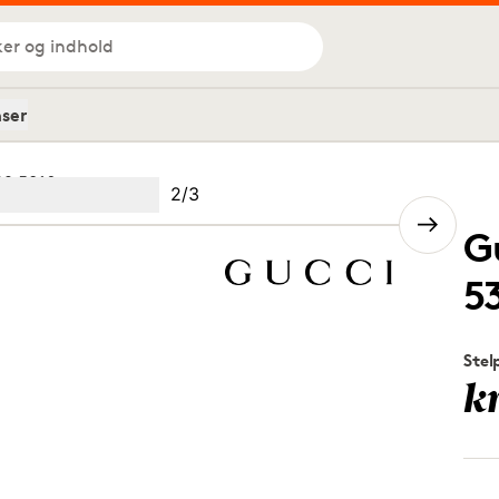
ker og indhold
nser
02 5316
Billede
2
/
3
Image
(Current image)
2
Image
3
G
5
Stel
k