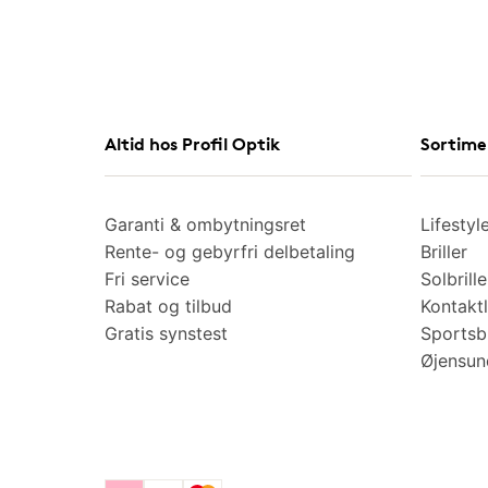
Altid hos Profil Optik
Sortime
Garanti & ombytningsret
Lifestyl
Rente- og gebyrfri delbetaling
Briller
Fri service
Solbrille
Rabat og tilbud
Kontaktl
Gratis synstest
Sportsbr
Øjensu