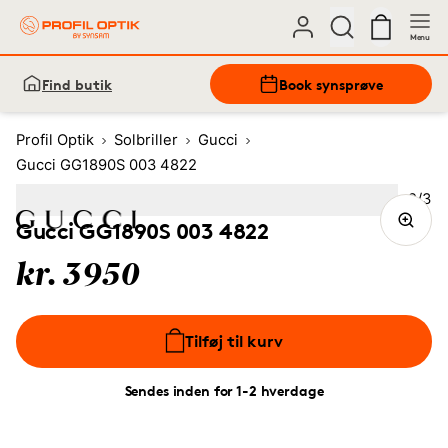
Menu
Find butik
Book synsprøve
Profil Optik
Solbriller
Gucci
Gucci GG1890S 003 4822
Bille
2
/
3
Image
1
Image
(Current image)
2
Image
3
Gucci GG1890S 003 4822
kr. 3950
Tilføj til kurv
Sendes inden for 1-2 hverdage