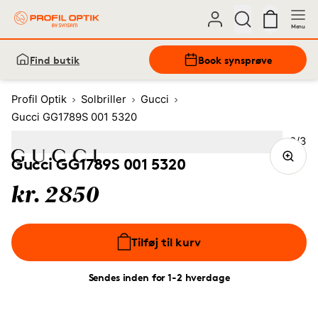
Menu
Find butik
Book synsprøve
Profil Optik
Solbriller
Gucci
Gucci GG1789S 001 5320
Bille
2
/
3
Image
1
Image
(Current image)
2
Image
3
Gucci GG1789S 001 5320
kr. 2850
Tilføj til kurv
Sendes inden for 1-2 hverdage