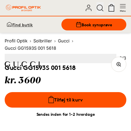
Menu
Find butik
Book synsprøve
Profil Optik
Solbriller
Gucci
Gucci GG1593S 001 5618
Bille
2
/
3
Image
1
Image
(Current image)
2
Image
3
Gucci GG1593S 001 5618
kr. 3600
Tilføj til kurv
Sendes inden for 1-2 hverdage