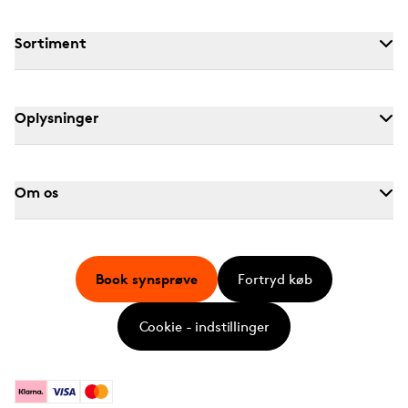
Sortiment
Oplysninger
Om os
Book synsprøve
Fortryd køb
Cookie - indstillinger
Klarna
Visa
Mastercard