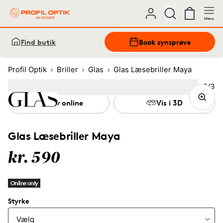
Menu
Find butik
Book synsprøve
Profil Optik
Briller
Glas
Glas Læsebriller Maya
Bille
2
/
3
Image
1
Image
(Current image)
2
Image
3
Prøv online
Vis i 3D
Glas Læsebriller Maya
kr. 590
Online only
Styrke