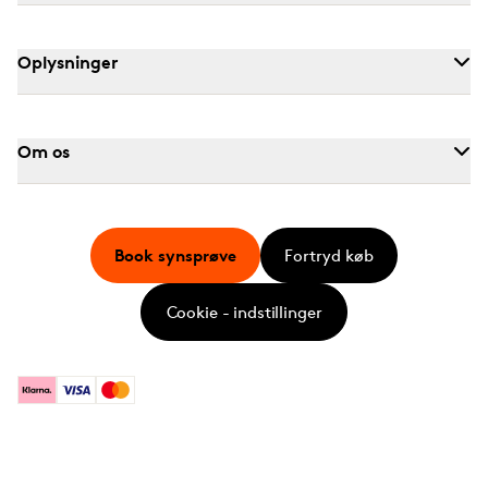
Oplysninger
Om os
Book synsprøve
Fortryd køb
Cookie - indstillinger
Klarna
Visa
Mastercard