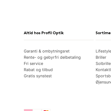
Altid hos Profil Optik
Sortime
Garanti & ombytningsret
Lifestyl
Rente- og gebyrfri delbetaling
Briller
Fri service
Solbrille
Rabat og tilbud
Kontaktl
Gratis synstest
Sportsbr
Øjensu