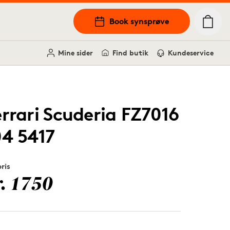
Book synsprøve
Mine sider
Find butik
Kundeservice
errari Scuderia FZ7016
04 5417
pris
r. 1750