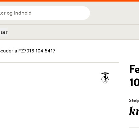
ker og indhold
nser
 Scuderia FZ7016 104 5417
F
1
Stel
k