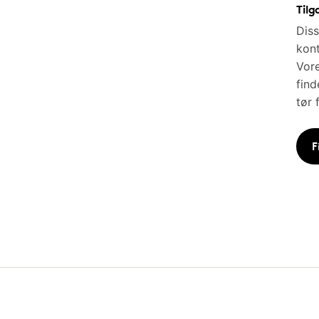
Tilg
Diss
kont
Vore
find
tør 
F