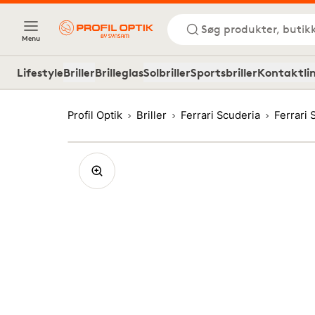
Søg produkter, butik
Menu
Lifestyle
Briller
Brilleglas
Solbriller
Sportsbriller
Kontaktli
Profil Optik
Briller
Ferrari Scuderia
Ferrari