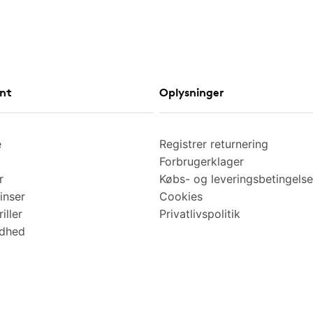
nt
Oplysninger
e
Registrer returnering
Forbrugerklager
r
Købs- og leveringsbetingelse
inser
Cookies
iller
Privatlivspolitik
ndhed