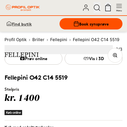
Menu
Find butik
Book synsprøve
Profil Optik
Briller
Fellepini
Fellepini O42 C14 5519
Bille
2
/
3
Image
1
Image
(Current image)
2
Image
3
Prøv online
Vis i 3D
Fellepini O42 C14 5519
Stelpris
kr. 1400
Køb online