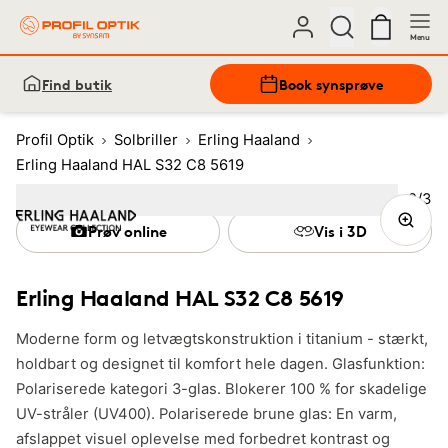
Menu
Find butik
Book synsprøve
Profil Optik
Solbriller
Erling Haaland
Erling Haaland HAL S32 C8 5619
Bille
2
/
3
Image
1
Image
(Current image)
2
Image
3
Prøv online
Vis i 3D
Erling Haaland HAL S32 C8 5619
Moderne form og letvægtskonstruktion i titanium - stærkt,
holdbart og designet til komfort hele dagen. Glasfunktion:
Polariserede kategori 3-glas. Blokerer 100 % for skadelige
UV-stråler (UV400). Polariserede brune glas: En varm,
afslappet visuel oplevelse med forbedret kontrast og