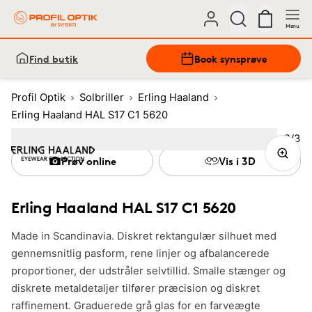
Menu
Find butik
Book synsprøve
Profil Optik
Solbriller
Erling Haaland
Erling Haaland HAL S17 C1 5620
Bille
2
/
3
Image
1
Image
(Current image)
2
Image
3
Prøv online
Vis i 3D
Erling Haaland HAL S17 C1 5620
Made in Scandinavia. Diskret rektangulær silhuet med
gennemsnitlig pasform, rene linjer og afbalancerede
proportioner, der udstråler selvtillid. Smalle stænger og
diskrete metaldetaljer tilfører præcision og diskret
raffinement. Graduerede grå glas for en farveægte