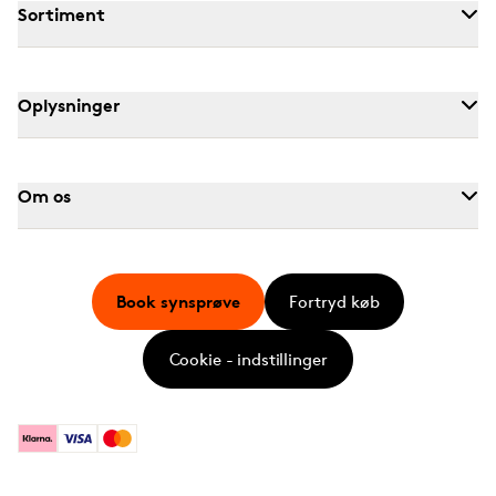
Sortiment
Oplysninger
Om os
Book synsprøve
Fortryd køb
Cookie - indstillinger
Klarna
Visa
Mastercard