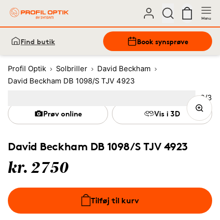
Menu
Find butik
Book synsprøve
Profil Optik
Solbriller
David Beckham
David Beckham DB 1098/S TJV 4923
Bille
2
/
3
Image
1
Image
(Current image)
2
Image
3
Prøv online
Vis i 3D
David Beckham DB 1098/S TJV 4923
kr. 2750
Tilføj til kurv