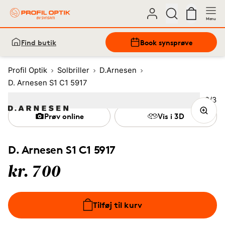
Menu
Find butik
Book synsprøve
Profil Optik
Solbriller
D.Arnesen
D. Arnesen S1 C1 5917
Bille
2
/
3
Image
1
Image
(Current image)
2
Image
3
Prøv online
Vis i 3D
D. Arnesen S1 C1 5917
kr. 700
Tilføj til kurv