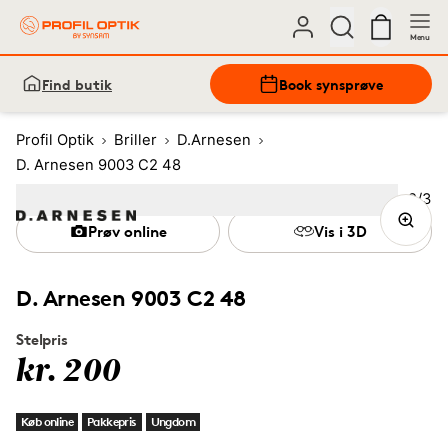
Menu
Find butik
Book synsprøve
Profil Optik
Briller
D.Arnesen
D. Arnesen 9003 C2 48
Bille
2
/
3
Image
1
Image
(Current image)
2
Image
3
Prøv online
Vis i 3D
D. Arnesen 9003 C2 48
Stelpris
kr. 200
Køb online
Pakkepris
Ungdom