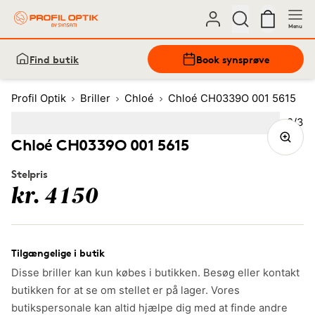
Menu
Find butik
Book synsprøve
Profil Optik
Briller
Chloé
Chloé CH0339O 001 5615
Bille
2
/
3
Image
1
Image
(Current image)
2
Image
3
Chloé CH0339O 001 5615
Stelpris
kr. 4150
Tilgængelige i butik
Disse briller kan kun købes i butikken. Besøg eller kontakt
butikken for at se om stellet er på lager. Vores
butikspersonale kan altid hjælpe dig med at finde andre