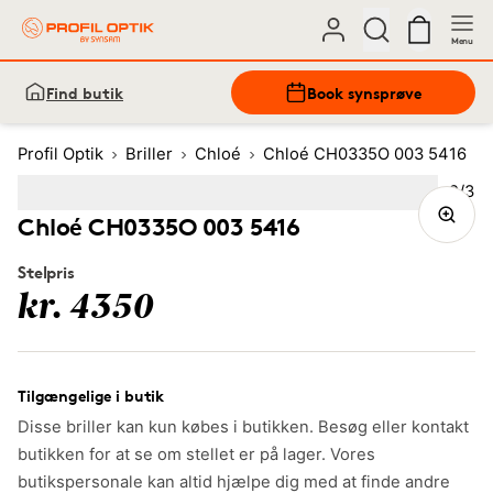
Menu
Find butik
Book synsprøve
Profil Optik
Briller
Chloé
Chloé CH0335O 003 5416
Bille
2
/
3
Image
1
Image
(Current image)
2
Image
3
Chloé CH0335O 003 5416
Stelpris
kr. 4350
Tilgængelige i butik
Disse briller kan kun købes i butikken. Besøg eller kontakt
butikken for at se om stellet er på lager. Vores
butikspersonale kan altid hjælpe dig med at finde andre